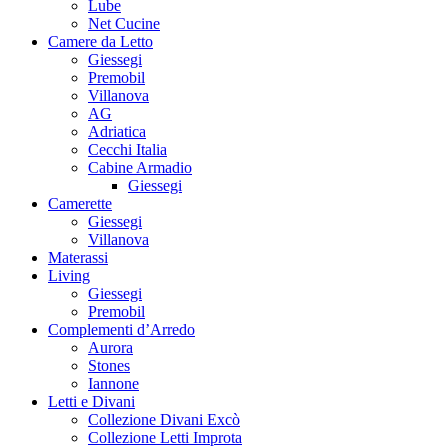
Lube
Net Cucine
Camere da Letto
Giessegi
Premobil
Villanova
AG
Adriatica
Cecchi Italia
Cabine Armadio
Giessegi
Camerette
Giessegi
Villanova
Materassi
Living
Giessegi
Premobil
Complementi d’Arredo
Aurora
Stones
Iannone
Letti e Divani
Collezione Divani Excò
Collezione Letti Improta